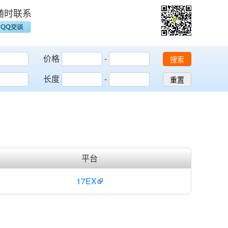
随时联系
价格
-
搜索
长度
-
重置
平台
17EX