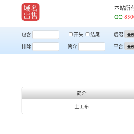
本站所
QQ
包含
开头
结尾
后缀
排除
简介
平台
简介
土工布