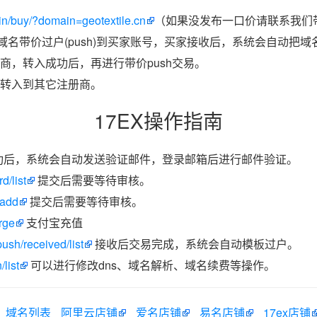
n/buy/?domain=geotextile.cn
（如果没发布一口价请联系我们带
把域名带价过户(push)到买家账号，买家接收后，系统会自动把
商，转入成功后，再进行带价push交易。
转入到其它注册商。
17EX操作指南
功后，系统会自动发送验证邮件，登录邮箱后进行邮件验证。
d/list
提交后需要等待审核。
/add
提交后需要等待审核。
rge
支付宝充值
ush/received/list
接收后交易完成，系统会自动模板过户。
list
可以进行修改dns、域名解析、域名续费等操作。
域名列表
阿里云店铺
爱名店铺
易名店铺
17ex店铺