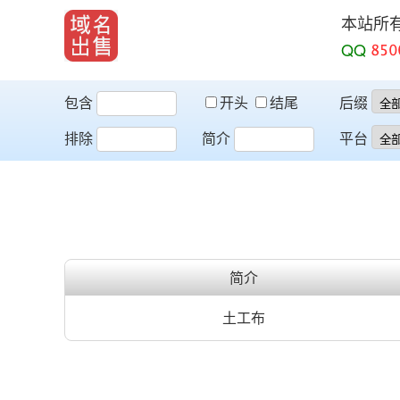
本站所
QQ
包含
开头
结尾
后缀
排除
简介
平台
简介
土工布