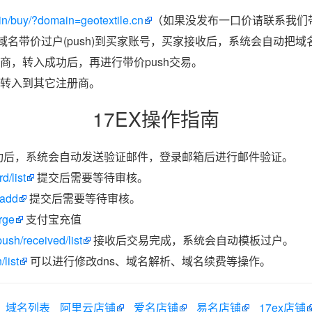
n/buy/?domain=geotextile.cn
（如果没发布一口价请联系我们带
把域名带价过户(push)到买家账号，买家接收后，系统会自动把
商，转入成功后，再进行带价push交易。
转入到其它注册商。
17EX操作指南
功后，系统会自动发送验证邮件，登录邮箱后进行邮件验证。
d/list
提交后需要等待审核。
/add
提交后需要等待审核。
rge
支付宝充值
ush/received/list
接收后交易完成，系统会自动模板过户。
list
可以进行修改dns、域名解析、域名续费等操作。
域名列表
阿里云店铺
爱名店铺
易名店铺
17ex店铺