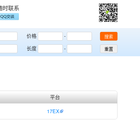
随时联系
价格
-
搜索
长度
-
重置
平台
17EX