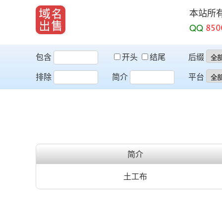
本站所
QQ
包含
开头
结尾
后缀
排除
简介
平台
简介
土工布