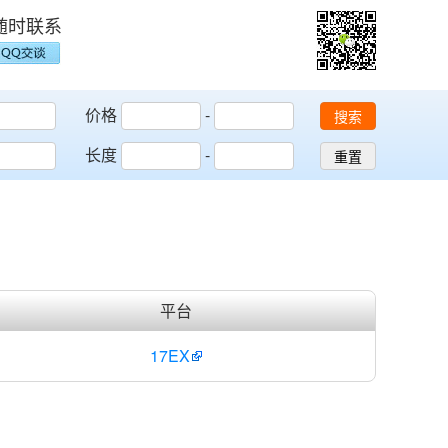
随时联系
价格
-
搜索
长度
-
重置
平台
17EX