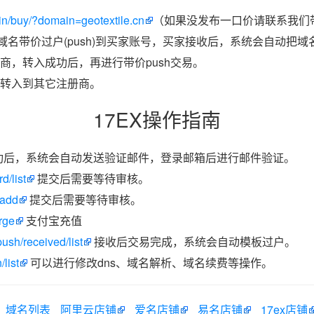
n/buy/?domain=geotextile.cn
（如果没发布一口价请联系我们带
把域名带价过户(push)到买家账号，买家接收后，系统会自动把
商，转入成功后，再进行带价push交易。
转入到其它注册商。
17EX操作指南
功后，系统会自动发送验证邮件，登录邮箱后进行邮件验证。
d/list
提交后需要等待审核。
/add
提交后需要等待审核。
rge
支付宝充值
ush/received/list
接收后交易完成，系统会自动模板过户。
list
可以进行修改dns、域名解析、域名续费等操作。
域名列表
阿里云店铺
爱名店铺
易名店铺
17ex店铺